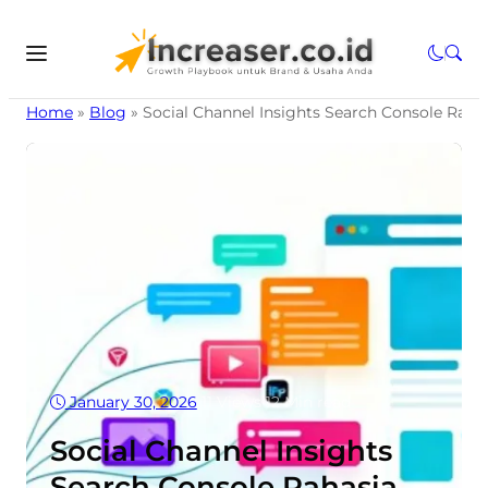
Home
»
Blog
»
Social Channel Insights Search Console Rahas
January 30, 2026
•
11
Views
•
12 Min read
Social Channel Insights
Search Console Rahasia