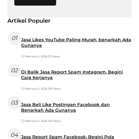
Artikel Populer
01
Jasa Likes YouTube Paling Murah, benarkah Ada
Gunanya
February 5, 2026
•
311 Views
02
Di Balik Jasa Report Spam Instagram, Begini
Cara Kerjanya
February 5, 2026
•
135 Views
03
Jasa Beli Like Postingan Facebook dan
Benarkah Ada Gunanya
February 5, 2026
•
123 Views
04
Jasa Report Spam Facebook, Begini Pola