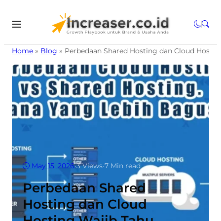
Home
»
Blog
»
Perbedaan Shared Hosting dan Cloud Hosting
May 15, 2026
•
3
Views
•
7 Min read
Perbedaan Shared
Hosting dan Cloud
Hosting Wajib Tahu