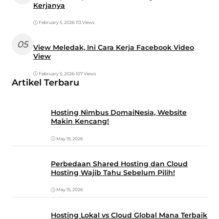
Kerjanya
February 5, 2026
•
113 Views
05
View Meledak, Ini Cara Kerja Facebook Video
View
February 5, 2026
•
107 Views
Artikel Terbaru
Hosting Nimbus DomaiNesia, Website
Makin Kencang!
May 19, 2026
Perbedaan Shared Hosting dan Cloud
Hosting Wajib Tahu Sebelum Pilih!
May 15, 2026
Hosting Lokal vs Cloud Global Mana Terbaik