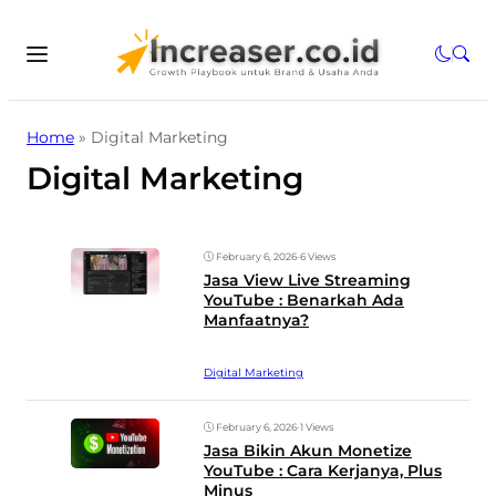
Home
»
Digital Marketing
Digital Marketing
February 6, 2026
•
6 Views
Jasa View Live Streaming
YouTube : Benarkah Ada
Manfaatnya?
Digital Marketing
February 6, 2026
•
1 Views
Jasa Bikin Akun Monetize
YouTube : Cara Kerjanya, Plus
Minus