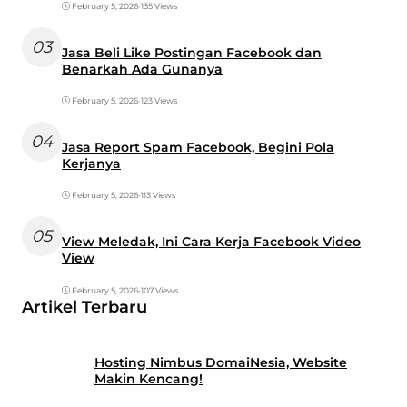
February 5, 2026
•
135 Views
03
Jasa Beli Like Postingan Facebook dan
Benarkah Ada Gunanya
February 5, 2026
•
123 Views
04
Jasa Report Spam Facebook, Begini Pola
Kerjanya
February 5, 2026
•
113 Views
05
View Meledak, Ini Cara Kerja Facebook Video
View
February 5, 2026
•
107 Views
Artikel Terbaru
Hosting Nimbus DomaiNesia, Website
Makin Kencang!