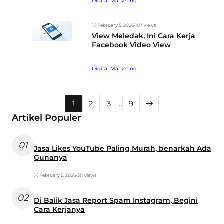
Digital Marketing
February 5, 2026
•
107 Views
View Meledak, Ini Cara Kerja
Facebook Video View
Digital Marketing
1
2
3
…
9
Artikel Populer
01
Jasa Likes YouTube Paling Murah, benarkah Ada
Gunanya
February 5, 2026
•
311 Views
02
Di Balik Jasa Report Spam Instagram, Begini
Cara Kerjanya