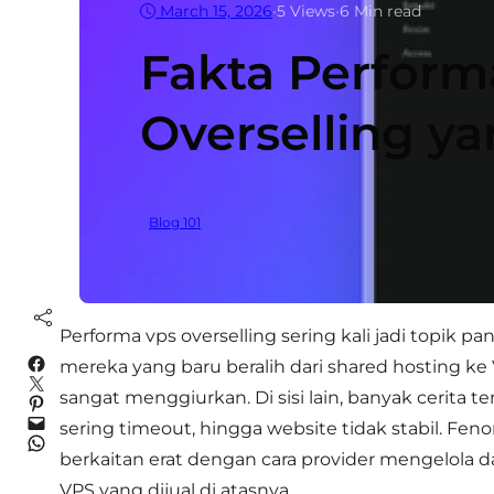
March 15, 2026
•
5
Views
•
6 Min read
Fakta Perform
Overselling ya
Blog 101
Performa vps overselling sering kali jadi topik 
Facebook
mereka yang baru beralih dari shared hosting ke 
Twitter
sangat menggiurkan. Di sisi lain, banyak cerita te
Pinterest
Mail
sering timeout, hingga website tidak stabil. Feno
WhatsApp
berkaitan erat dengan cara provider mengelola 
VPS yang dijual di atasnya.