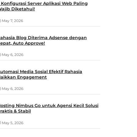
 Konfigurasi Server Aplikasi Web Paling
ajib Diketahui!
May 7, 2026
ahasia Blog Diterima Adsense dengan
epat, Auto Approve!
May 6, 2026
utomasi Media Sosial Efektif Rahasia
aikkan Engagement
May 6, 2026
osting Nimbus Go untuk Agensi Kecil Solusi
raktis & Stabil
May 5, 2026