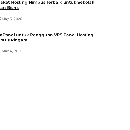
aket Hosting Nimbus Terbaik untuk Sekolah
an Bisnis
May 5, 2026
aPanel untuk Pengguna VPS Panel Hosting
ratis Ringan!
May 4, 2026