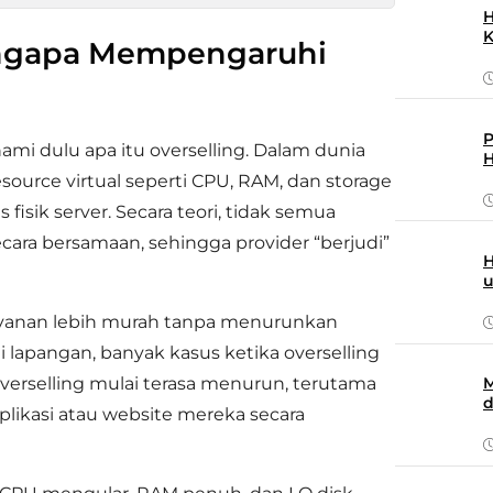
H
K
engapa Mempengaruhi
P
i dulu apa itu overselling. Dalam dunia
H
resource virtual seperti CPU, RAM, dan storage
fisik server. Secara teori, tidak semua
ara bersamaan, sehingga provider “berjudi”
H
layanan lebih murah tanpa menurunkan
i lapangan, banyak kasus ketika overselling
s overselling mulai terasa menurun, terutama
M
d
plikasi atau website mereka secara