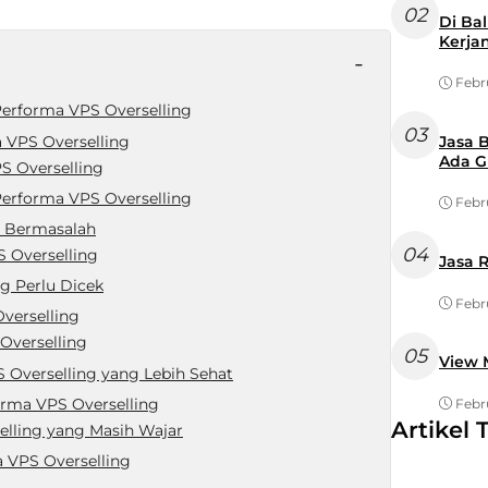
02
Di Ba
Kerja
-
Febr
erforma VPS Overselling
03
 VPS Overselling
Jasa 
Ada 
S Overselling
Performa VPS Overselling
Febr
i Bermasalah
04
 Overselling
Jasa 
ng Perlu Dicek
Febr
verselling
Overselling
05
View 
 Overselling yang Lebih Sehat
rma VPS Overselling
Febr
Artikel 
elling yang Masih Wajar
 VPS Overselling