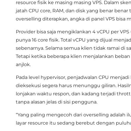
resource fisik ke masing masing VPS. Dalam sken
jatah CPU core, RAM, dan disk yang benar benar t
overselling diterapkan, angka di panel VPS bisa 
Provider bisa saja mengiklankan 4 vCPU per VPS 
punya 16 core fisik. Total vCPU yang dijual menj
sebenarnya. Selama semua klien tidak ramai di saa
Tetapi ketika beberapa klien menjalankan beban 
anjlok.
Pada level hypervisor, penjadwalan CPU menjadi 
dieksekusi segera harus menunggu giliran. Hasil
lonjakan waktu respon, dan kadang terjadi throt
tanpa alasan jelas di sisi pengguna.
“Yang paling mengecoh dari overselling adalah ilusi
layar resource itu sedang berebut dengan puluha