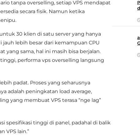
ario tanpa overselling, setiap VPS mendapat
P
d
ersedia secara fisik. Namun ketika
menipu.
untuk 30 klien di satu server yang hanya
a
adi jauh lebih besar dari kemampuan CPU
G
t yang sama, hal ini masih bisa berjalan.
tinggi, performa vps overselling langsung
lebih padat. Proses yang seharusnya
nya adalah peningkatan load average,
tling yang membuat VPS terasa “nge lag”
 spesifikasi tinggi di panel, padahal di balik
n VPS lain.”