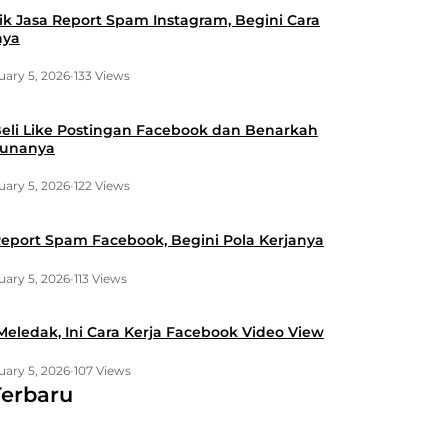
lik Jasa Report Spam Instagram, Begini Cara
nya
uary 5, 2026
•
133 Views
Beli Like Postingan Facebook dan Benarkah
Gunanya
uary 5, 2026
•
122 Views
Report Spam Facebook, Begini Pola Kerjanya
uary 5, 2026
•
113 Views
Meledak, Ini Cara Kerja Facebook Video View
uary 5, 2026
•
107 Views
Terbaru