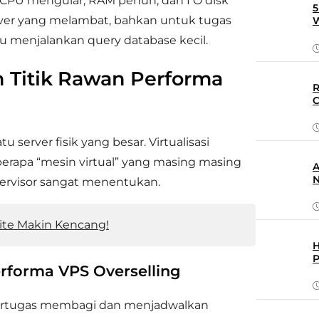
 di CPU mengular, RAM penuh, dan I O disk
5
erver yang melambat, bahkan untuk tugas
W
 menjalankan query database kecil.
n Titik Rawan Performa
R
C
u server fisik yang besar. Virtualisasi
erapa “mesin virtual” yang masing masing
A
N
hypervisor sangat menentukan.
ite Makin Kencang!
H
P
rforma VPS Overselling
 bertugas membagi dan menjadwalkan