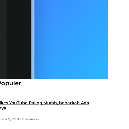
Populer
es YouTube Paling Murah, benarkah Ada
nya
uary 5, 2026
•
304 Views