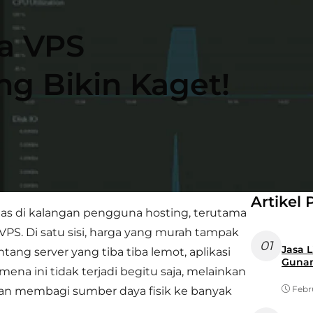
a VPS
ng Bikin Kaget!
Artikel 
panas di kalangan pengguna hosting, terutama
VPS. Di satu sisi, harga yang murah tampak
01
Jasa Lik
ntang server yang tiba tiba lemot, aplikasi
Guna
mena ini tidak terjadi begitu saja, melainkan
Febr
dan membagi sumber daya fisik ke banyak