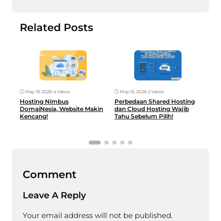
Related Posts
May 19, 2026
•
4 Views
May 15, 2026
•
2 Views
May
Hosting Nimbus
Perbedaan Shared Hosting
Hos
DomaiNesia, Website Makin
dan Cloud Hosting Wajib
Glo
Kencang!
Tahu Sebelum Pilih!
UM
Comment
Leave A Reply
Your email address will not be published.