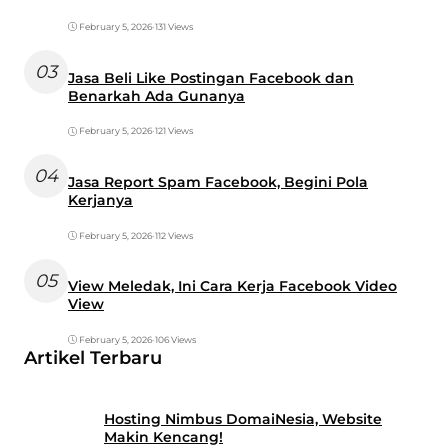
February 5, 2026
•
131 Views
03
Jasa Beli Like Postingan Facebook dan
Benarkah Ada Gunanya
February 5, 2026
•
121 Views
04
Jasa Report Spam Facebook, Begini Pola
Kerjanya
February 5, 2026
•
112 Views
05
View Meledak, Ini Cara Kerja Facebook Video
View
February 5, 2026
•
106 Views
Artikel Terbaru
Hosting Nimbus DomaiNesia, Website
Makin Kencang!