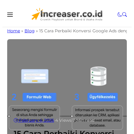
Home
»
Blog
»
15 Cara Perbaiki Konversi Google Ads dengan
February 4, 2026
•
4
Views
•
7 Min read
15 Cara Perbaiki Konversi