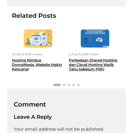
Related Posts
May 19, 2026
•
4 Views
May 15, 2026
•
3 Views
May
Hosting Nimbus
Perbedaan Shared Hosting
Hos
DomaiNesia, Website Makin
dan Cloud Hosting Wajib
Glo
Kencang!
Tahu Sebelum Pilih!
UM
Comment
Leave A Reply
Your email address will not be published.