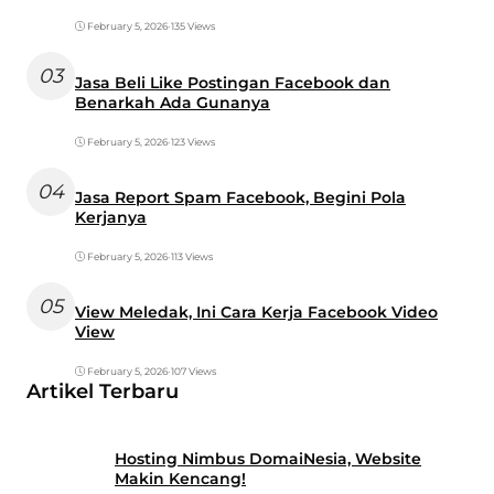
February 5, 2026
•
135 Views
03
Jasa Beli Like Postingan Facebook dan
Benarkah Ada Gunanya
February 5, 2026
•
123 Views
04
Jasa Report Spam Facebook, Begini Pola
Kerjanya
February 5, 2026
•
113 Views
05
View Meledak, Ini Cara Kerja Facebook Video
View
February 5, 2026
•
107 Views
Artikel Terbaru
Hosting Nimbus DomaiNesia, Website
Makin Kencang!