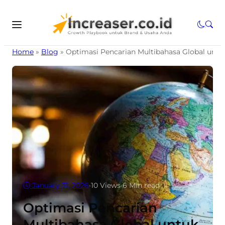
Home
»
Blog
»
Optimasi Pencarian Multibahasa Global untuk
January 31, 2026
•
10
Views
•
6 Min read
Optimasi Pencarian
Multibahasa Global untuk