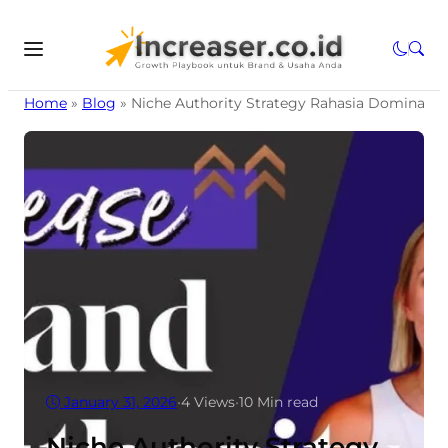
Home
»
Blog
»
Niche Authority Strategy Rahasia Dominasi 
January 31, 2026
•
4
Views
•
10 Min read
Niche Authority Strategy