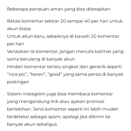
Beberapa panduan aman yang bisa diterapkan:
Batasi komentar sekitar 20 sampai 40 per hari untuk
akun biasa
Untuk akun baru, sebaiknya di bawah 20 komentar
per hari
Variasikan isi komentar, jangan menulis kalimat yang
sama berulang di banyak akun
Hindari komentar terlalu singkat dan generik seperti
“nice pic”, “keren”, “good” yang sama persis di banyak
postingan
Sistem Instagram juga bisa membaca komentar
yang mengandung link atau ajakan promosi
berlebihan. Jenis komentar seperti ini lebih mudah
terdeteksi sebagai spam, apalagi jika dikirim ke
banyak akun sekaligus.