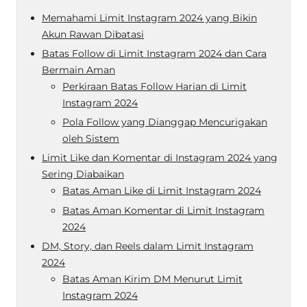
Memahami Limit Instagram 2024 yang Bikin
Akun Rawan Dibatasi
Batas Follow di Limit Instagram 2024 dan Cara
Bermain Aman
Perkiraan Batas Follow Harian di Limit
Instagram 2024
Pola Follow yang Dianggap Mencurigakan
oleh Sistem
Limit Like dan Komentar di Instagram 2024 yang
Sering Diabaikan
Batas Aman Like di Limit Instagram 2024
Batas Aman Komentar di Limit Instagram
2024
DM, Story, dan Reels dalam Limit Instagram
2024
Batas Aman Kirim DM Menurut Limit
Instagram 2024