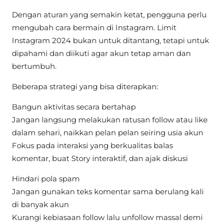
Dengan aturan yang semakin ketat, pengguna perlu
mengubah cara bermain di Instagram. Limit
Instagram 2024 bukan untuk ditantang, tetapi untuk
dipahami dan diikuti agar akun tetap aman dan
bertumbuh.
Beberapa strategi yang bisa diterapkan:
Bangun aktivitas secara bertahap
Jangan langsung melakukan ratusan follow atau like
dalam sehari, naikkan pelan pelan seiring usia akun
Fokus pada interaksi yang berkualitas balas
komentar, buat Story interaktif, dan ajak diskusi
Hindari pola spam
Jangan gunakan teks komentar sama berulang kali
di banyak akun
Kurangi kebiasaan follow lalu unfollow massal demi