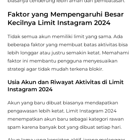
biasanya cenderung lebih aman dari pembatasan.
Faktor yang Mempengaruhi Besar
Kecilnya Limit Instagram 2024
Tidak semua akun memiliki limit yang sama. Ada
beberapa faktor yang membuat batas aktivitas bisa
lebih longgar atau justru semakin ketat. Memahami
faktor ini membantu pengguna menyesuaikan
strategi agar tidak mudah terkena blokir.
Usia Akun dan Riwayat Aktivitas di Limit
Instagram 2024
Akun yang baru dibuat biasanya mendapatkan
pengawasan lebih ketat. Limit Instagram 2024
menempatkan akun baru sebagai kategori rawan
spam karena banyak bot yang dibuat setiap hari.
Akun lama yang konsisten aktif, jarang melanggar,