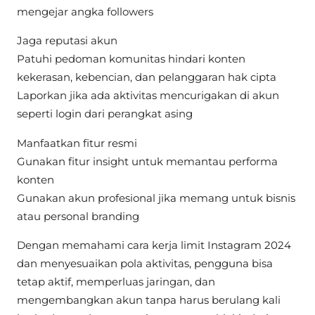
mengejar angka followers
Jaga reputasi akun
Patuhi pedoman komunitas hindari konten
kekerasan, kebencian, dan pelanggaran hak cipta
Laporkan jika ada aktivitas mencurigakan di akun
seperti login dari perangkat asing
Manfaatkan fitur resmi
Gunakan fitur insight untuk memantau performa
konten
Gunakan akun profesional jika memang untuk bisnis
atau personal branding
Dengan memahami cara kerja limit Instagram 2024
dan menyesuaikan pola aktivitas, pengguna bisa
tetap aktif, memperluas jaringan, dan
mengembangkan akun tanpa harus berulang kali