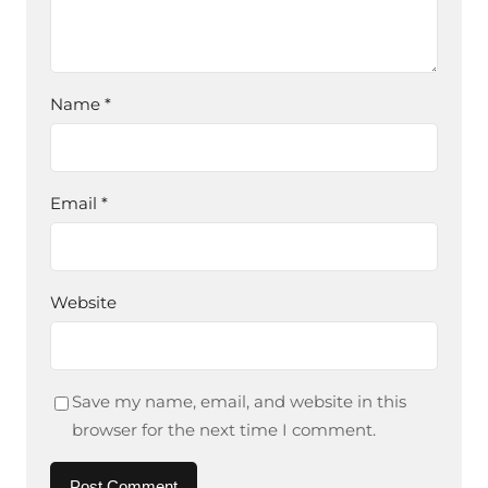
Name
*
Email
*
Website
Save my name, email, and website in this
browser for the next time I comment.