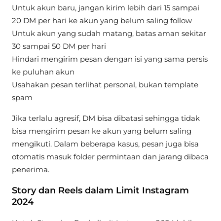
Untuk akun baru, jangan kirim lebih dari 15 sampai
20 DM per hari ke akun yang belum saling follow
Untuk akun yang sudah matang, batas aman sekitar
30 sampai 50 DM per hari
Hindari mengirim pesan dengan isi yang sama persis
ke puluhan akun
Usahakan pesan terlihat personal, bukan template
spam
Jika terlalu agresif, DM bisa dibatasi sehingga tidak
bisa mengirim pesan ke akun yang belum saling
mengikuti. Dalam beberapa kasus, pesan juga bisa
otomatis masuk folder permintaan dan jarang dibaca
penerima.
Story dan Reels dalam Limit Instagram
2024