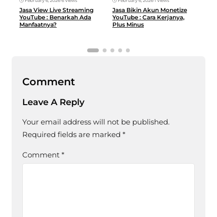
February 6, 2026
•
6 Views
February 6, 2026
•
1 Views
Fe
Jasa View Live Streaming
Jasa Bikin Akun Monetize
Jas
YouTube : Benarkah Ada
YouTube : Cara Kerjanya,
You
Manfaatnya?
Plus Minus
Man
Comment
Leave A Reply
Your email address will not be published.
Required fields are marked
*
Comment
*