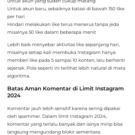
untuk akun yang sudah cukup matang
Untuk akun baru, sebaiknya batasi di bawah 150 like
per hari
Hindari melakukan like terus menerus tanpa jeda
misalnya 50 like dalam beberapa menit
Lebih baik menyebar aktivitas like sepanjang hari,
misalnya setiap kali membuka Instagram hanya
memberi like pada 5 sampai 10 konten, lalu berhenti
sejenak. Pola seperti ini terlihat lebih natural di mata
algoritma.
Batas Aman Komentar di Limit Instagram
2024
Komentar jauh lebih sensitif karena sering dipakai
oleh spammer. Dalam limit Instagram 2024,
komentar yang terlalu banyak dan isinya mirip bisa
langsung mengundang blokir sementara.