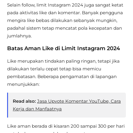
Selain follow, limit Instagram 2024 juga sangat ketat
pada aktivitas like dan komentar. Banyak pengguna
mengira like bebas dilakukan sebanyak mungkin,
padahal sistem tetap mencatat pola kecepatan dan
jumlahnya.
Batas Aman Like di Limit Instagram 2024
Like merupakan tindakan paling ringan, tetapi jika
dilakukan terlalu cepat tetap bisa memicu
pembatasan. Beberapa pengamatan di lapangan
menunjukkan:
Read also:
Jasa Upvote Komentar YouTube, Cara
Kerja dan Manfaatnya
Like aman berada di kisaran 200 sampai 300 per hari