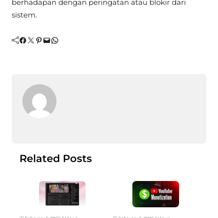
berhadapan dengan peringatan atau blokir dari
sistem.
Facebook
Twitter
Pinterest
Mail
WhatsApp
Related Posts