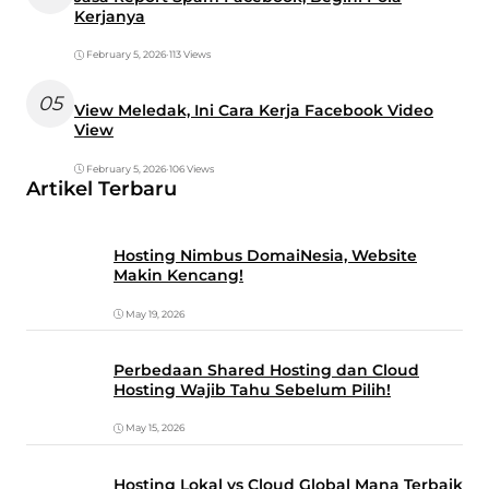
Kerjanya
February 5, 2026
•
113 Views
05
View Meledak, Ini Cara Kerja Facebook Video
View
February 5, 2026
•
106 Views
Artikel Terbaru
Hosting Nimbus DomaiNesia, Website
Makin Kencang!
May 19, 2026
Perbedaan Shared Hosting dan Cloud
Hosting Wajib Tahu Sebelum Pilih!
May 15, 2026
Hosting Lokal vs Cloud Global Mana Terbaik