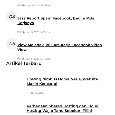
February 5, 2026
•
122 Views
04
Jasa Report Spam Facebook, Begini Pola
Kerjanya
February 5, 2026
•
113 Views
05
View Meledak, Ini Cara Kerja Facebook Video
View
February 5, 2026
•
107 Views
Artikel Terbaru
Hosting Nimbus DomaiNesia, Website
Makin Kencang!
May 19, 2026
Perbedaan Shared Hosting dan Cloud
Hosting Wajib Tahu Sebelum Pilih!