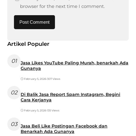
browser for the next time I comment.
Artikel Populer
01
Jasa Likes YouTube Paling Murah, benarkah Ada
Gunanya
February 5, 2026
•
307 Views
02
Di Balik Jasa Report Spam Instagram, Begini
Cara Kerjanya
February 5, 2026
•
135 Views
03
Jasa Beli Like Postingan Facebook dan
Benarkah Ada Gunanya