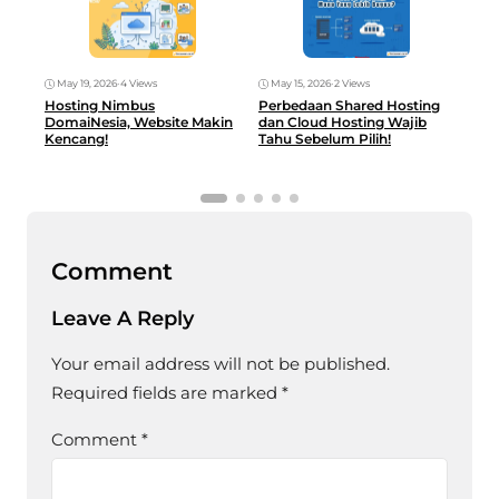
May 19, 2026
•
4 Views
May 15, 2026
•
2 Views
May
Hosting Nimbus
Perbedaan Shared Hosting
Hos
DomaiNesia, Website Makin
dan Cloud Hosting Wajib
Glo
Kencang!
Tahu Sebelum Pilih!
UM
Comment
Leave A Reply
Your email address will not be published.
Required fields are marked
*
Comment
*