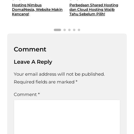
Hosting Nimbus
Perbedaan Shared Hosting
Hos
DomaiNesia, Website Makin
dan Cloud Hosting Wajib
Glo
Kencang!
Tahu Sebelum Pilih!
UM
Comment
Leave A Reply
Your email address will not be published.
Required fields are marked
*
Comment
*