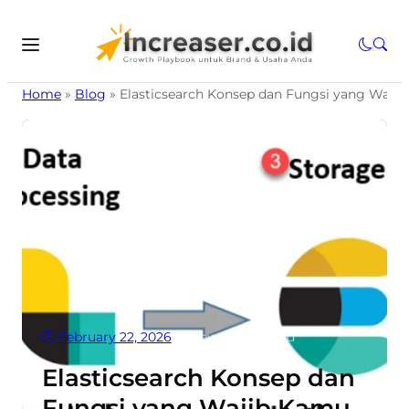
Home
»
Blog
»
Elasticsearch Konsep dan Fungsi yang Waji
February 22, 2026
•
6
Views
•
7 Min read
Elasticsearch Konsep dan
Fungsi yang Wajib Kamu