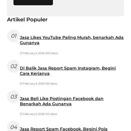
Artikel Populer
01
Jasa Likes YouTube Paling Murah, benarkah Ada
Gunanya
February 5, 2026
•
305 Views
02
Di Balik Jasa Report Spam Instagram, Begini
Cara Kerjanya
February 5, 2026
•
135 Views
03
Jasa Beli Like Postingan Facebook dan
Benarkah Ada Gunanya
February 5, 2026
•
122 Views
04
Jasa Report Spam Facebook, Begini Pola