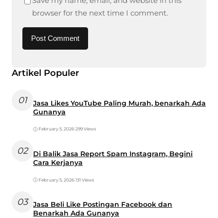
Save my name, email, and website in this
browser for the next time I comment.
Artikel Populer
01
Jasa Likes YouTube Paling Murah, benarkah Ada
Gunanya
February 5, 2026
•
299 Views
02
Di Balik Jasa Report Spam Instagram, Begini
Cara Kerjanya
February 5, 2026
•
131 Views
03
Jasa Beli Like Postingan Facebook dan
Benarkah Ada Gunanya