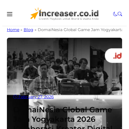
Home
»
Blog
»
DomaiNesia Global Game Jam Yogyakarta 2026
February 27, 2026
•
5
Views
•
6 Min read
DomaiNesia Global Game
Jam Yogyakarta 2026
Kolaborasi Kreator Digital