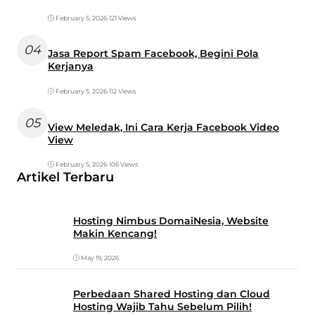
February 5, 2026
•
121 Views
04
Jasa Report Spam Facebook, Begini Pola
Kerjanya
February 5, 2026
•
112 Views
05
View Meledak, Ini Cara Kerja Facebook Video
View
February 5, 2026
•
106 Views
Artikel Terbaru
Hosting Nimbus DomaiNesia, Website
Makin Kencang!
May 19, 2026
Perbedaan Shared Hosting dan Cloud
Hosting Wajib Tahu Sebelum Pilih!