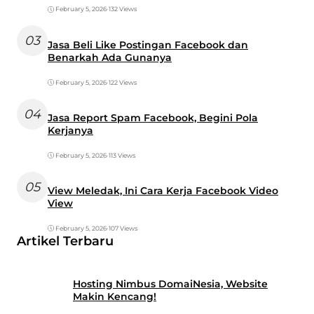
February 5, 2026
•
132 Views
03
Jasa Beli Like Postingan Facebook dan
Benarkah Ada Gunanya
February 5, 2026
•
122 Views
04
Jasa Report Spam Facebook, Begini Pola
Kerjanya
February 5, 2026
•
113 Views
05
View Meledak, Ini Cara Kerja Facebook Video
View
February 5, 2026
•
107 Views
Artikel Terbaru
Hosting Nimbus DomaiNesia, Website
Makin Kencang!