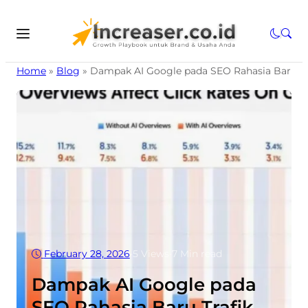
Home
»
Blog
»
Dampak AI Google pada SEO Rahasia Baru Tr
February 28, 2026
•
5
Views
•
7 Min read
Dampak AI Google pada
SEO Rahasia Baru Trafik