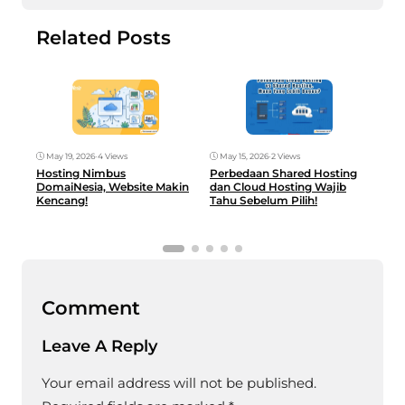
Related Posts
May 19, 2026
•
4 Views
May 15, 2026
•
2 Views
May
Hosting Nimbus
Perbedaan Shared Hosting
Hos
DomaiNesia, Website Makin
dan Cloud Hosting Wajib
Glo
Kencang!
Tahu Sebelum Pilih!
UM
Comment
Leave A Reply
Your email address will not be published.