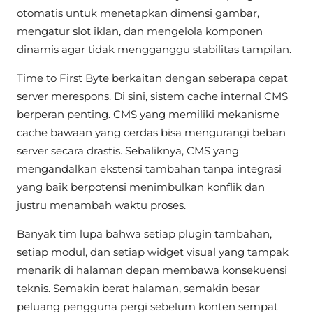
otomatis untuk menetapkan dimensi gambar,
mengatur slot iklan, dan mengelola komponen
dinamis agar tidak mengganggu stabilitas tampilan.
Time to First Byte berkaitan dengan seberapa cepat
server merespons. Di sini, sistem cache internal CMS
berperan penting. CMS yang memiliki mekanisme
cache bawaan yang cerdas bisa mengurangi beban
server secara drastis. Sebaliknya, CMS yang
mengandalkan ekstensi tambahan tanpa integrasi
yang baik berpotensi menimbulkan konflik dan
justru menambah waktu proses.
Banyak tim lupa bahwa setiap plugin tambahan,
setiap modul, dan setiap widget visual yang tampak
menarik di halaman depan membawa konsekuensi
teknis. Semakin berat halaman, semakin besar
peluang pengguna pergi sebelum konten sempat