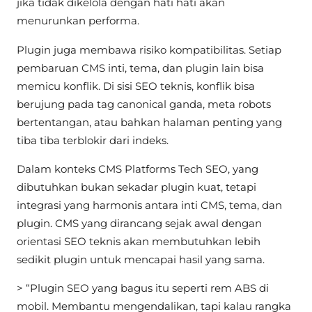
jika tidak dikelola dengan hati hati akan
menurunkan performa.
Plugin juga membawa risiko kompatibilitas. Setiap
pembaruan CMS inti, tema, dan plugin lain bisa
memicu konflik. Di sisi SEO teknis, konflik bisa
berujung pada tag canonical ganda, meta robots
bertentangan, atau bahkan halaman penting yang
tiba tiba terblokir dari indeks.
Dalam konteks CMS Platforms Tech SEO, yang
dibutuhkan bukan sekadar plugin kuat, tetapi
integrasi yang harmonis antara inti CMS, tema, dan
plugin. CMS yang dirancang sejak awal dengan
orientasi SEO teknis akan membutuhkan lebih
sedikit plugin untuk mencapai hasil yang sama.
> “Plugin SEO yang bagus itu seperti rem ABS di
mobil. Membantu mengendalikan, tapi kalau rangka