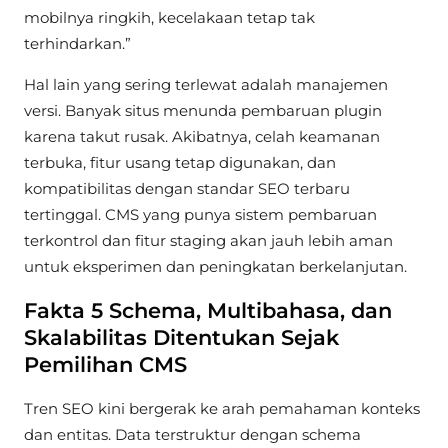
mobilnya ringkih, kecelakaan tetap tak
terhindarkan.”
Hal lain yang sering terlewat adalah manajemen
versi. Banyak situs menunda pembaruan plugin
karena takut rusak. Akibatnya, celah keamanan
terbuka, fitur usang tetap digunakan, dan
kompatibilitas dengan standar SEO terbaru
tertinggal. CMS yang punya sistem pembaruan
terkontrol dan fitur staging akan jauh lebih aman
untuk eksperimen dan peningkatan berkelanjutan.
Fakta 5 Schema, Multibahasa, dan
Skalabilitas Ditentukan Sejak
Pemilihan CMS
Tren SEO kini bergerak ke arah pemahaman konteks
dan entitas. Data terstruktur dengan schema