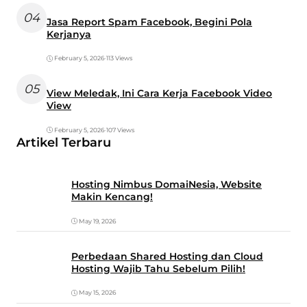
04
Jasa Report Spam Facebook, Begini Pola
Kerjanya
February 5, 2026
•
113 Views
05
View Meledak, Ini Cara Kerja Facebook Video
View
February 5, 2026
•
107 Views
Artikel Terbaru
Hosting Nimbus DomaiNesia, Website
Makin Kencang!
May 19, 2026
Perbedaan Shared Hosting dan Cloud
Hosting Wajib Tahu Sebelum Pilih!
May 15, 2026