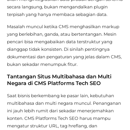
secara langsung, bukan mengandalkan plugin
terpisah yang hanya membaca sebagian data.
Masalah muncul ketika CMS menghasilkan markup
yang berlebihan, ganda, atau bertentangan. Mesin
pencari bisa mengabaikan data terstruktur yang
dianggap tidak konsisten. Di sinilah pentingnya
dokumentasi dan pengaturan yang jelas dalam CMS,
bukan sekadar menumpuk fitur.
Tantangan Situs Multibahasa dan Multi
Negara di CMS Platforms Tech SEO
Saat bisnis berkembang ke pasar lain, kebutuhan
multibahasa dan multi negara muncul. Penanganan
ini jauh lebih rumit dari sekadar menerjemahkan
konten. CMS Platforms Tech SEO harus mampu
mengatur struktur URL, tag hreflang, dan