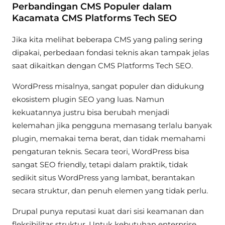
Perbandingan CMS Populer dalam
Kacamata CMS Platforms Tech SEO
Jika kita melihat beberapa CMS yang paling sering
dipakai, perbedaan fondasi teknis akan tampak jelas
saat dikaitkan dengan CMS Platforms Tech SEO.
WordPress misalnya, sangat populer dan didukung
ekosistem plugin SEO yang luas. Namun
kekuatannya justru bisa berubah menjadi
kelemahan jika pengguna memasang terlalu banyak
plugin, memakai tema berat, dan tidak memahami
pengaturan teknis. Secara teori, WordPress bisa
sangat SEO friendly, tetapi dalam praktik, tidak
sedikit situs WordPress yang lambat, berantakan
secara struktur, dan penuh elemen yang tidak perlu.
Drupal punya reputasi kuat dari sisi keamanan dan
fleksibilitas struktur. Untuk kebutuhan enterprise,