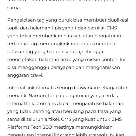
sama.
Pengelolaan tag yang buruk bisa membuat duplikasi
topik dan halaman tipis yang tidak bernilai. CMS
yang tidak memberikan batasan atau pengaturan
terhadap tag memungkinkan penulis membuat
ratusan tag yang hampir serupa, sehingga
menciptakan halaman arsip yang miskin konten. Ini
bisa mengganggu perayapan dan menghabiskan
anggaran crawl.
Internal link otomatis sering ditawarkan sebagai fitur
menarik. Namun, tanpa pengaturan yang cerdas,
internal link otomatis dapat mengarah ke halaman
yang tidak penting atau berulang pada frasa yang
sama di seluruh artikel. CMS yang kuat untuk CMS
Platforms Tech SEO mestinya memungkinkan
pengaturan internal link yang lebih strategis, bukan