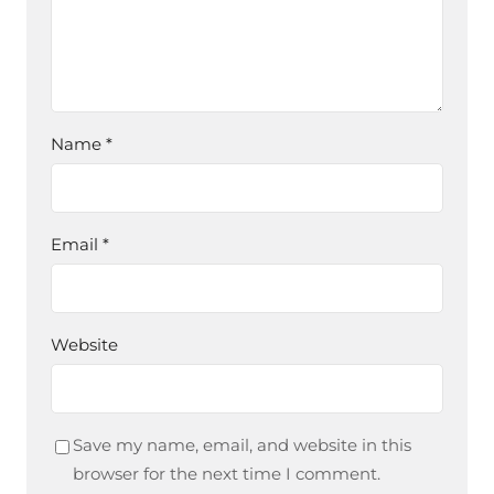
Name
*
Email
*
Website
Save my name, email, and website in this
browser for the next time I comment.