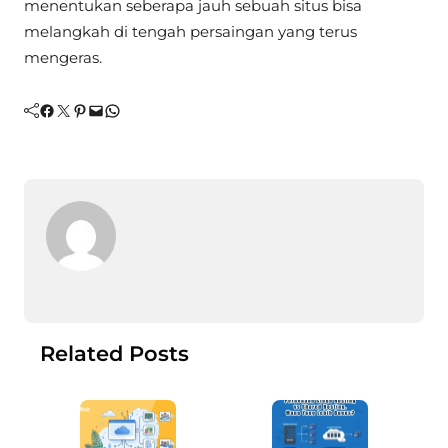
menentukan seberapa jauh sebuah situs bisa
melangkah di tengah persaingan yang terus
mengeras.
Facebook
Twitter
Pinterest
Mail
WhatsApp
Related Posts