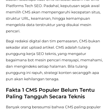
Platforms Tech SEO. Padahal, keputusan sejak awal
memilih CMS akan mempengaruhi kecepatan situs,
struktur URL, keamanan, hingga kemampuan
mengelola data terstruktur yang disukai mesin
pencari.
Bagi redaksi digital dan tim pemasaran, CMS bukan
sekadar alat upload artikel. CMS adalah tulang
punggung kerja SEO teknis, yang mengatur
bagaimana bot mesin pencari merayapi, memahami,
dan mengindeks setiap halaman. Bila tulang
punggung ini rapuh, strategi konten secanggih apa
pun akan kehilangan tenaga.
Fakta 1 CMS Populer Belum Tentu
Paling Tangguh Secara Teknis
Banyak orang berasumsi bahwa CMS paling populer