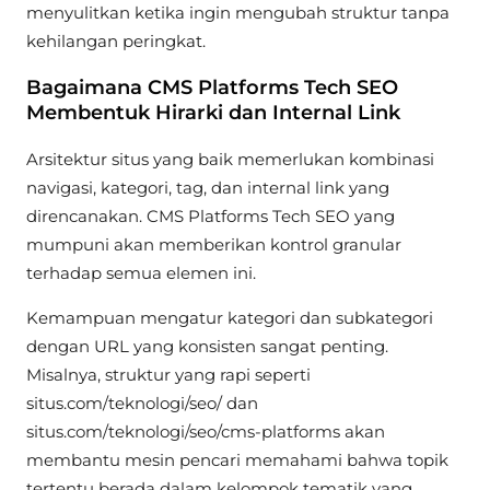
menyulitkan ketika ingin mengubah struktur tanpa
kehilangan peringkat.
Bagaimana CMS Platforms Tech SEO
Membentuk Hirarki dan Internal Link
Arsitektur situs yang baik memerlukan kombinasi
navigasi, kategori, tag, dan internal link yang
direncanakan. CMS Platforms Tech SEO yang
mumpuni akan memberikan kontrol granular
terhadap semua elemen ini.
Kemampuan mengatur kategori dan subkategori
dengan URL yang konsisten sangat penting.
Misalnya, struktur yang rapi seperti
situs.com/teknologi/seo/ dan
situs.com/teknologi/seo/cms-platforms akan
membantu mesin pencari memahami bahwa topik
tertentu berada dalam kelompok tematik yang