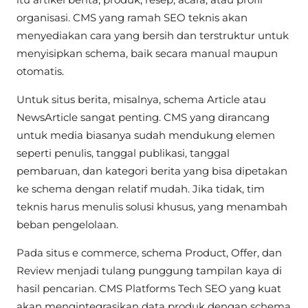
organisasi. CMS yang ramah SEO teknis akan
menyediakan cara yang bersih dan terstruktur untuk
menyisipkan schema, baik secara manual maupun
otomatis.
Untuk situs berita, misalnya, schema Article atau
NewsArticle sangat penting. CMS yang dirancang
untuk media biasanya sudah mendukung elemen
seperti penulis, tanggal publikasi, tanggal
pembaruan, dan kategori berita yang bisa dipetakan
ke schema dengan relatif mudah. Jika tidak, tim
teknis harus menulis solusi khusus, yang menambah
beban pengelolaan.
Pada situs e commerce, schema Product, Offer, dan
Review menjadi tulang punggung tampilan kaya di
hasil pencarian. CMS Platforms Tech SEO yang kuat
akan mengintegrasikan data produk dengan schema