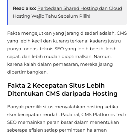
Read also:
Perbedaan Shared Hosting dan Cloud
Hosting Wajib Tahu Sebelum Pilih!
Fakta mengejutkan yang jarang disadari adalah, CMS
yang lebih kecil dan kurang terkenal kadang justru
punya fondasi teknis SEO yang lebih bersih, lebih
cepat, dan lebih mudah dioptimalkan. Namun,
karena kalah dalam pemasaran, mereka jarang
dipertimbangkan.
Fakta 2 Kecepatan Situs Lebih
Ditentukan CMS daripada Hosting
Banyak pemilik situs menyalahkan hosting ketika
skor kecepatan rendah. Padahal, CMS Platforms Tech
SEO memainkan peran besar dalam menentukan
seberapa efisien setiap permintaan halaman