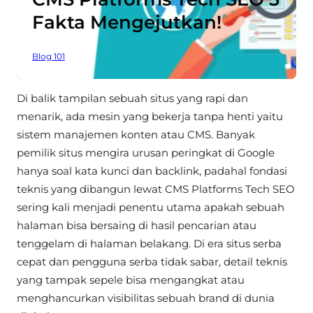
Fakta Mengejutkan!
Blog 101
Di balik tampilan sebuah situs yang rapi dan
menarik, ada mesin yang bekerja tanpa henti yaitu
sistem manajemen konten atau CMS. Banyak
pemilik situs mengira urusan peringkat di Google
hanya soal kata kunci dan backlink, padahal fondasi
teknis yang dibangun lewat CMS Platforms Tech SEO
sering kali menjadi penentu utama apakah sebuah
halaman bisa bersaing di hasil pencarian atau
tenggelam di halaman belakang. Di era situs serba
cepat dan pengguna serba tidak sabar, detail teknis
yang tampak sepele bisa mengangkat atau
menghancurkan visibilitas sebuah brand di dunia