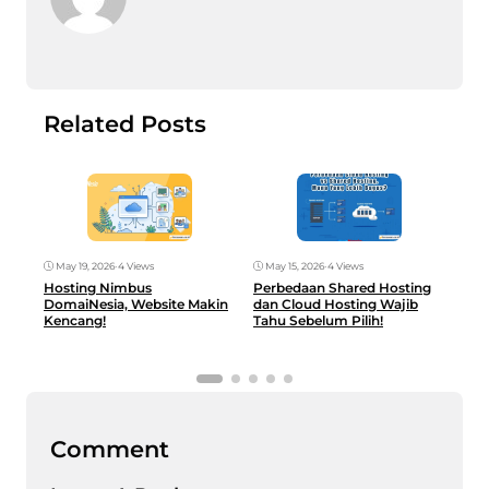
Related Posts
May 19, 2026
•
4 Views
May 15, 2026
•
4 Views
May
Hosting Nimbus
Perbedaan Shared Hosting
Hos
DomaiNesia, Website Makin
dan Cloud Hosting Wajib
Glo
Kencang!
Tahu Sebelum Pilih!
UM
Comment