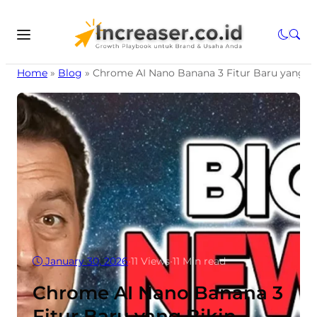
Home
»
Blog
»
Chrome AI Nano Banana 3 Fitur Baru yang Bi
January 30, 2026
•
11
Views
•
11 Min read
Chrome AI Nano Banana 3
Fitur Baru yang Bikin