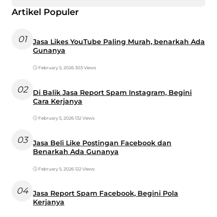
Artikel Populer
01
Jasa Likes YouTube Paling Murah, benarkah Ada
Gunanya
February 5, 2026
•
303 Views
02
Di Balik Jasa Report Spam Instagram, Begini
Cara Kerjanya
February 5, 2026
•
132 Views
03
Jasa Beli Like Postingan Facebook dan
Benarkah Ada Gunanya
February 5, 2026
•
122 Views
04
Jasa Report Spam Facebook, Begini Pola
Kerjanya