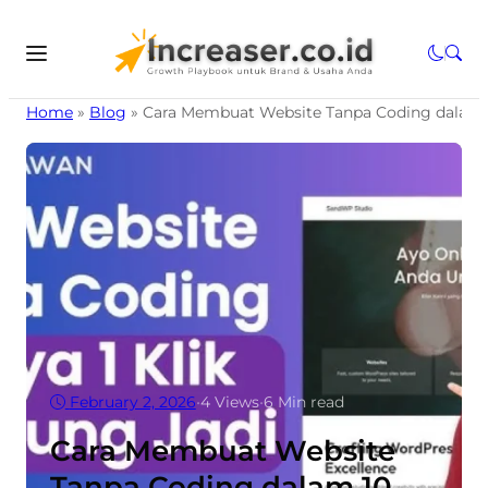
Home
»
Blog
»
Cara Membuat Website Tanpa Coding dalam 
February 2, 2026
•
4
Views
•
6 Min read
Cara Membuat Website
Tanpa Coding dalam 10