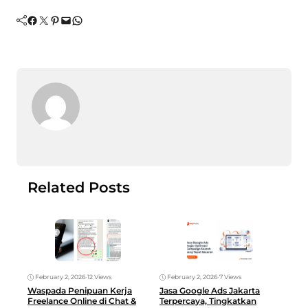
Facebook
Twitter
Pinterest
Mail
WhatsApp
Related Posts
February 2, 2026
•
12 Views
February 2, 2026
•
7 Views
Fe
Waspada Penipuan Kerja
Jasa Google Ads Jakarta
10 
Freelance Online di Chat &
Terpercaya, Tingkatkan
unt