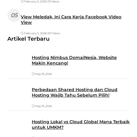
February 5, 2026
•
113 Views
05
View Meledak, Ini Cara Kerja Facebook Video
View
February 5, 2026
•
107 Views
Artikel Terbaru
Hosting Nimbus DomaiNesia, Website
Makin Kencang!
May 19, 2026
Perbedaan Shared Hosting dan Cloud
Hosting Wajib Tahu Sebelum Pilih!
May 15, 2026
Hosting Lokal vs Cloud Global Mana Terbaik
untuk UMKM?